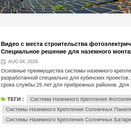
Видео с места строительства фотоэлектриче
Специальное решение для наземного монта
условиях высокой влажности и высоких те
AUG 04, 2026
Основные преимущества системы наземного крепле
разработанной специально для кубинских проектов.1
срока службы 25 лет для прибрежных районов. Для
варианта материалов для основных монтажных кон
сплава 6005-T5: легкие, имеют наивысший класс ан
ТЕГИ :
Система Наземного Крепления Фотоэле
к коррозии под воздействием солевых туманов Кари
Системы Наземного Крепления Солнечных Панел
ржавчины и обслуживания в дальнейшем;Крепления
Системы Наземного Крепления Солнечных Батар
высокая несущая способность при экономичности, с
тяжелых свайных фундаментов на глинистом и твер