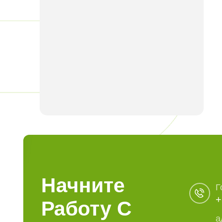
Начните
Г
+
Работу С
а