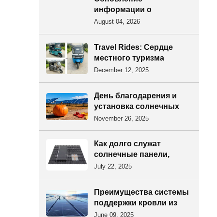
для наземного монтажа
информации о
фотоэлектрических
поставках: солнечные
August 04, 2026
панелей в условиях
направляющие и
высокой влажности и
аксессуары для
высоких температур на
Travel Rides: Сердце
фотоэлектрических
побережье
местного туризма
систем отправлены на
December 12, 2025
Филиппины!
День благодарения и
установка солнечных
батарей: как они
November 26, 2025
обеспечивают энергией
наши дома
Как долго служат
солнечные панели,
устанавливаемые на
July 22, 2025
крышу, и какое
обслуживание им
Преимущества системы
требуется?
поддержки кровли из
цветной стальной
June 09, 2025