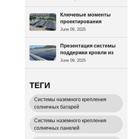
черепицы
Ключевые моменты
проектирования
системы поддержки
June 09, 2025
кровли из цветной
стальной черепицы
Презентация системы
поддержки кровли из
цветной стальной
June 09, 2025
черепицы: комплексный
анализ от конструкции
до применения
ТЕГИ
Системы наземного крепления
солнечных батарей
Системы наземного крепления
солнечных панелей