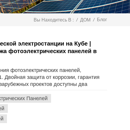
Блог
Вы Находитесь В :
/
ДОМ
/
ской электростанции на Кубе |
жа фотоэлектрических панелей в
мператур на побережье
ния фотоэлектрических панелей,
. Двойная защита от коррозии, гарантия
 зарубежных проектов доступны два
струкций:Крепления из алюминиевого
тикоррозионной стойкости C5-M, устойчивы
ктрических Панелей
бского моря, не требуют удаления
ей
 из горячеоцинкованной стали Q355B:
ей
верхтолстые слои оцинковки, подходят для
дом грунте.Все болты и комплектующие