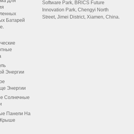
ма Для
Software Park, BRlCS Future
ия
Innovation Park, Chengyi North
ленных
Street, Jimei District, Xiamen, China.
ых Батарей
е.
ические
ртные
а
ель
ой Энергии
ое
ще Энергии
е Солнечные
и
ые Панели На
 Крыше