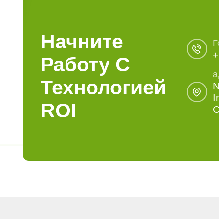
Начните
Г
+
Работу С
а
Технологией
N
I
ROI
C