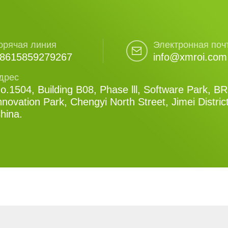
орячая линия
Электронная поч
8615859279267
info@xmroi.com
дрес
o.1504, Building B08, Phase lll, Software Park, B
nnovation Park, Chengyi North Street, Jimei Distric
hina.