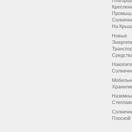
Платфор
Креплен
Промыш
Солнечн
На Крыш
Новые
Энергет
Транспо
Средств
Накопит
Солнечн
Мобильн
Хранили
Наземны
Стеллаж
Солнечн
Плоской