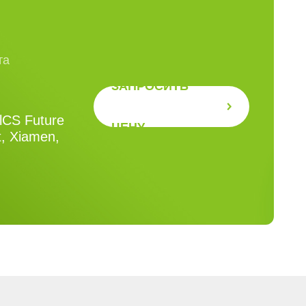
та
ЗАПРОСИТЬ
RlCS Future
ЦЕНУ
t, Xiamen,