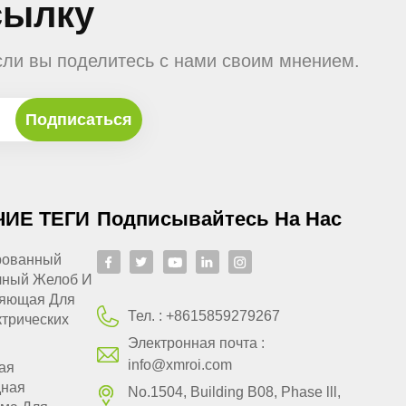
сылку
сли вы поделитесь с нами своим мнением.
ЧИЕ ТЕГИ
Подписывайтесь На Нас
рованный
чный Желоб И
яющая Для
Тел. :
+8615859279267
трических
Электронная почта :
info@xmroi.com
ая
ная
No.1504, Building B08, Phase lll,