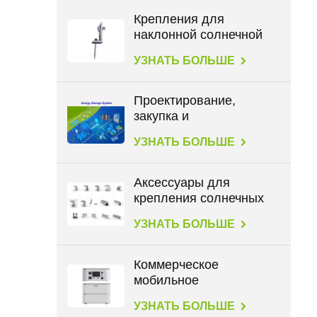
Крепления для
наклонной солнечной
крыши с L-образными
УЗНАТЬ БОЛЬШЕ
опорами
Проектирование,
закупка и
строительство в
УЗНАТЬ БОЛЬШЕ
энергетике
Аксессуары для
крепления солнечных
панелей на всех типах
УЗНАТЬ БОЛЬШЕ
крыш
Коммерческое
мобильное
хранилище данных
УЗНАТЬ БОЛЬШЕ
большой емкости 2,3