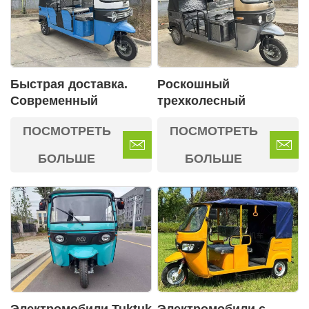
Быстрая доставка.
Роскошный
Современный
трехколесный
электрический
пассажирский
ПОСМОТРЕТЬ
ПОСМОТРЕТЬ
пассажирский
автомобиль на новых
трехколесный
источниках энергии
БОЛЬШЕ
БОЛЬШЕ
велосипед для
взрослых.