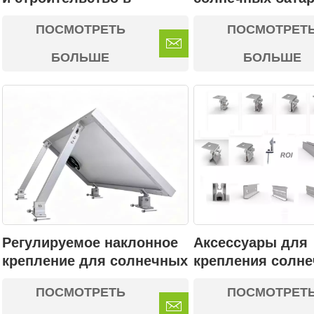
энергетике
крыше из нержа
ПОСМОТРЕТЬ
ПОСМОТРЕТ
стали
БОЛЬШЕ
БОЛЬШЕ
Регулируемое наклонное
Аксессуары для
крепление для солнечных
крепления солн
панелей на
панелей на всех 
ПОСМОТРЕТЬ
ПОСМОТРЕТ
металлической плоской
крыш