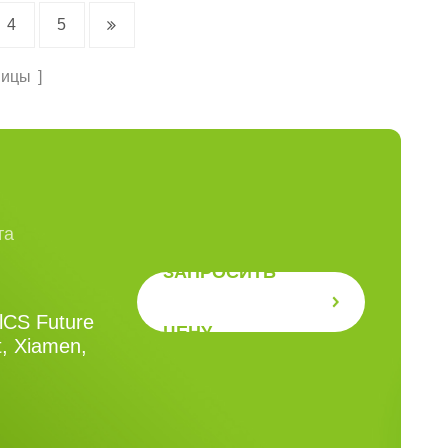
4
5
ницы
та
ЗАПРОСИТЬ
RlCS Future
ЦЕНУ
t, Xiamen,