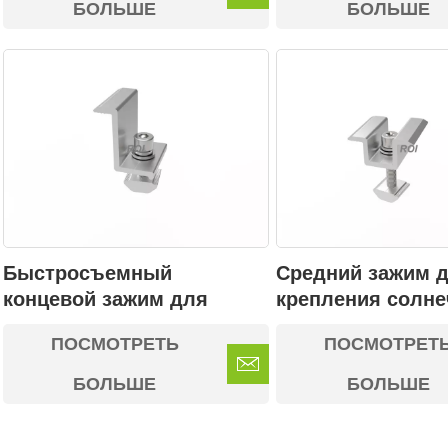
крыше 02
БОЛЬШЕ
БОЛЬШЕ
Быстросъемный
Средний зажим 
концевой зажим для
крепления солн
систем крепления
панелей на кры
ПОСМОТРЕТЬ
ПОСМОТРЕТ
солнечных батарей.
различных типов
БОЛЬШЕ
БОЛЬШЕ