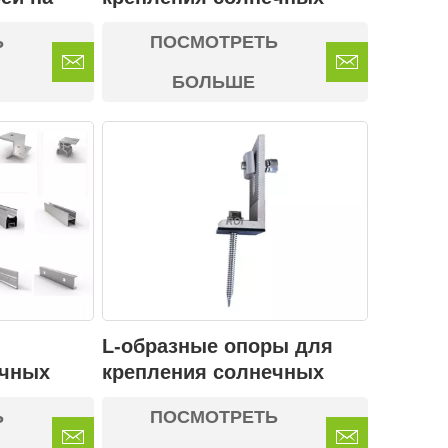
веющей
панелей на крышах
Ь
ПОСМОТРЕТЬ
различных типов 02
БОЛЬШЕ
L-образные опоры для
ечных
крепления солнечных
типах
панелей на крышах
Ь
ПОСМОТРЕТЬ
различных типов.