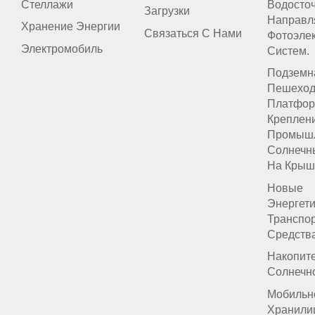
Стеллажи
Водосто
Загрузки
Направл
Хранение Энергии
Связаться С Нами
Фотоэлек
Электромобиль
Систем.
Подземн
Пешеход
Платфор
Креплен
Промыш
Солнечн
На Крыш
Новые
Энергет
Транспо
Средств
Накопит
Солнечн
Мобильн
Хранили