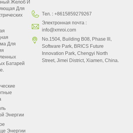
чный Желоб И
яющая Для
Тел. :
+8615859279267
трических
Электронная почта :
info@xmroi.com
ая
ная
No.1504, Building B08, Phase lll,
ма Для
Software Park, BRlCS Future
ия
Innovation Park, Chengyi North
ленных
Street, Jimei District, Xiamen, China.
ых Батарей
е.
ические
ртные
а
ель
ой Энергии
ое
ще Энергии