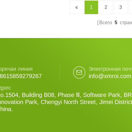
1
2
3
Всего
5
стра
орячая линия
Электронная поч
8615859279267
info@xmroi.com
дрес
o.1504, Building B08, Phase lll, Software Park, B
nnovation Park, Chengyi North Street, Jimei Distric
hina.