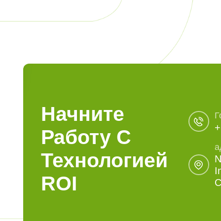
Начните
Г
+
Работу С
а
Технологией
N
I
ROI
C