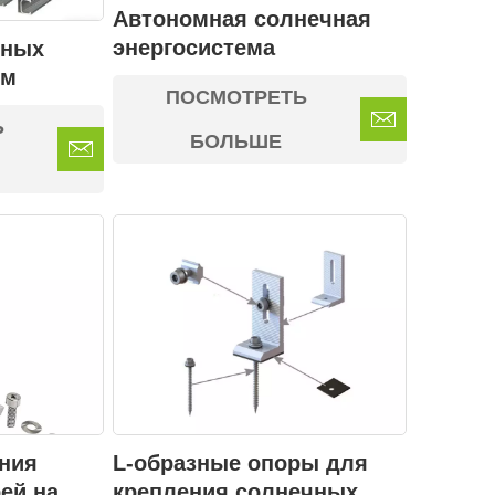
Автономная солнечная
энергосистема
дных
ем
ПОСМОТРЕТЬ
Ь
БОЛЬШЕ
ения
L-образные опоры для
ей на
крепления солнечных