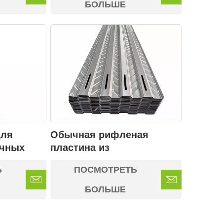
БОЛЬШЕ
Обычная рифленая
для
пластина из
ечных
нержавеющей стали для
шах
ПОСМОТРЕТЬ
Ь
крепления солнечных
.
панелей.
БОЛЬШЕ