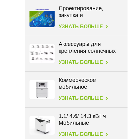
Проектирование,
закупка и
строительство в
УЗНАТЬ БОЛЬШЕ
энергетике
Аксессуары для
крепления солнечных
панелей на всех типах
УЗНАТЬ БОЛЬШЕ
крыш
Коммерческое
мобильное
хранилище данных
УЗНАТЬ БОЛЬШЕ
большой емкости 2,3
кВт⋅ч
1.1/ 4.6/ 14.3 кВт·ч
Мобильные
накопители энергии
УЗНАТЬ БОЛЬШЕ