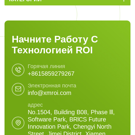
Начните Работу С
Технологией ROI
Горячая линия
+8615859279267
Электронная почта
info@xmroi.com
адрес
No.1504, Building B08, Phase lll,
Software Park, BRlCS Future
Innovation Park, Chengyi North
Street, Jimei District, Xiamen,