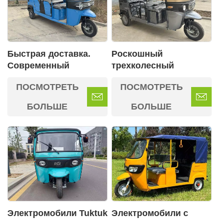
Быстрая доставка.
Роскошный
Современный
трехколесный
электрический
пассажирский
ПОСМОТРЕТЬ
ПОСМОТРЕТЬ
пассажирский
автомобиль на новых
трехколесный
источниках энергии
БОЛЬШЕ
БОЛЬШЕ
велосипед для
взрослых.
Электромобили Tuktuk
Электромобили с