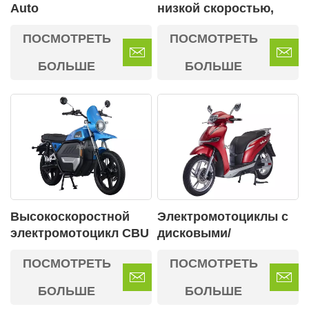
Auto
низкой скоростью,
разрешенные для
ПОСМОТРЕТЬ
ПОСМОТРЕТЬ
движения по дорогам
общего пользования
БОЛЬШЕ
БОЛЬШЕ
Высокоскоростной
Электромотоциклы с
электромотоцикл CBU
дисковыми/
с интеллектуальным
дисковыми и
ПОСМОТРЕТЬ
ПОСМОТРЕТЬ
двухэкранным
центробежными
дисплеем WiLINK
тормозами,
БОЛЬШЕ
БОЛЬШЕ
развивающие