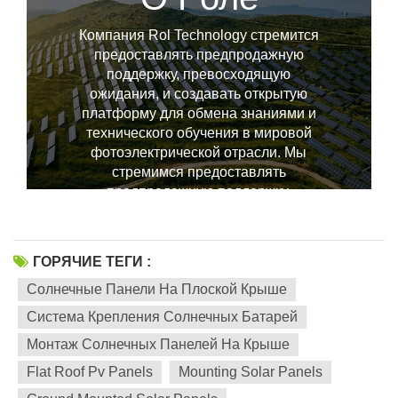
Компания Rol Technology стремится
предоставлять предпродажную
поддержку, превосходящую
ожидания, и создавать открытую
платформу для обмена знаниями и
-------------------------------
технического обучения в мировой
фотоэлектрической отрасли. Мы
стремимся предоставлять
предпродажную поддержку,
превосходящую ожидания, и
создавать открытую платформу для
обмена знаниями и технического
ГОРЯЧИЕ ТЕГИ :
обучения в мировой
Солнечные Панели На Плоской Крыше
фотоэлектрической отрасли.
Система Крепления Солнечных Батарей
Монтаж Солнечных Панелей На Крыше
Flat Roof Pv Panels
Mounting Solar Panels