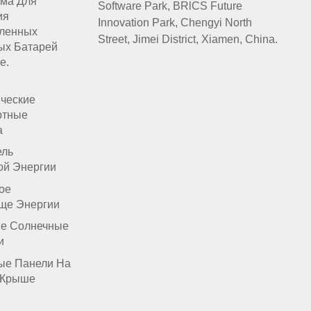
ма Для
Software Park, BRlCS Future
ия
Innovation Park, Chengyi North
ленных
Street, Jimei District, Xiamen, China.
ых Батарей
е.
ические
ртные
а
ель
ой Энергии
ое
ще Энергии
е Солнечные
и
ые Панели На
 Крыше