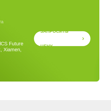
та
ЗАПРОСИТЬ
RlCS Future
ЦЕНУ
t, Xiamen,