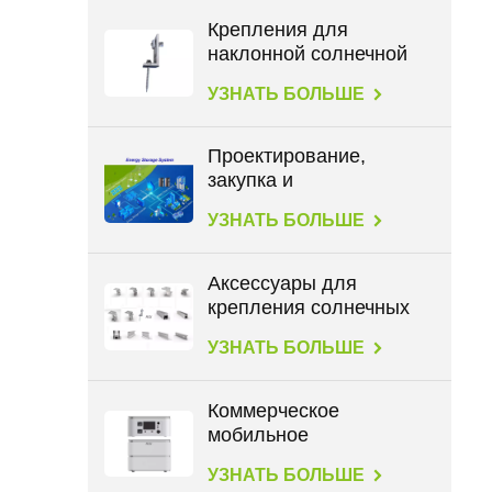
Крепления для
наклонной солнечной
крыши с L-образными
УЗНАТЬ БОЛЬШЕ
опорами
Проектирование,
закупка и
строительство в
УЗНАТЬ БОЛЬШЕ
энергетике
Аксессуары для
крепления солнечных
панелей на всех типах
УЗНАТЬ БОЛЬШЕ
крыш
Коммерческое
мобильное
хранилище данных
УЗНАТЬ БОЛЬШЕ
большой емкости 2,3