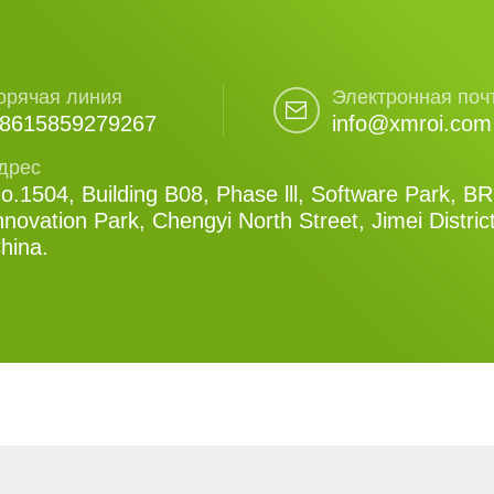
орячая линия
Электронная поч
8615859279267
info@xmroi.com
дрес
o.1504, Building B08, Phase lll, Software Park, B
nnovation Park, Chengyi North Street, Jimei Distric
hina.