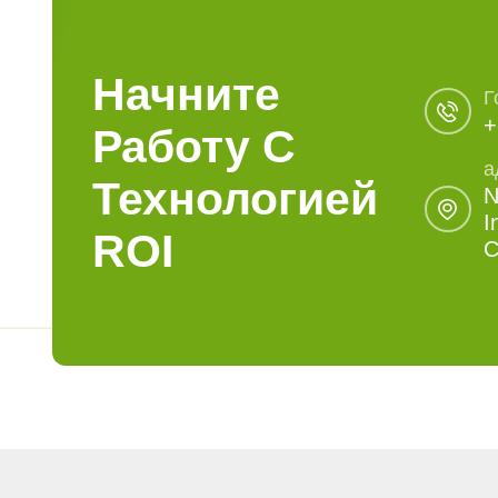
Начните
Г
+
Работу С
а
Технологией
N
I
ROI
C