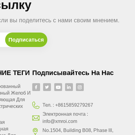
сылку
сли вы поделитесь с нами своим мнением.
ЧИЕ ТЕГИ
Подписывайтесь На Нас
рованный
чный Желоб И
яющая Для
Тел. :
+8615859279267
трических
Электронная почта :
info@xmroi.com
ая
ная
No.1504, Building B08, Phase lll,