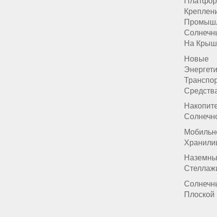
Платфор
Креплен
Промыш
Солнечн
На Крыш
Новые
Энергет
Транспо
Средств
Накопит
Солнечн
Мобильн
Хранили
Наземны
Стеллаж
Солнечн
Плоской