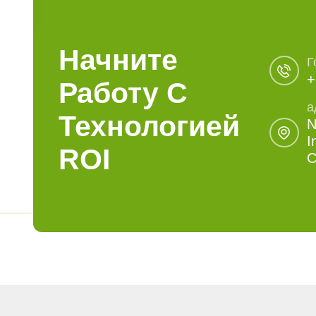
Начните
Г
+
Работу С
а
Технологией
N
I
ROI
C