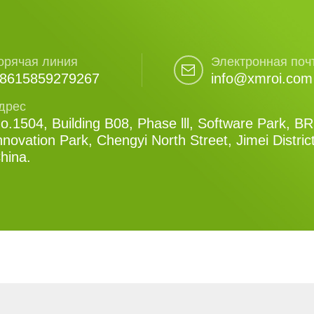
орячая линия
Электронная поч
8615859279267
info@xmroi.com
дрес
o.1504, Building B08, Phase lll, Software Park, B
nnovation Park, Chengyi North Street, Jimei Distric
hina.