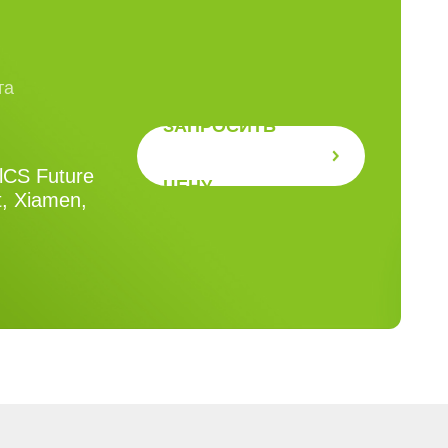
та
ЗАПРОСИТЬ
RlCS Future
ЦЕНУ
t, Xiamen,