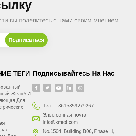
сылку
сли вы поделитесь с нами своим мнением.
ЧИЕ ТЕГИ
Подписывайтесь На Нас
рованный
чный Желоб И
яющая Для
Тел. :
+8615859279267
трических
Электронная почта :
info@xmroi.com
ая
ная
No.1504, Building B08, Phase lll,