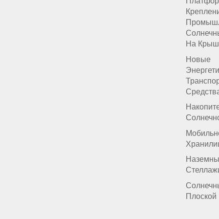
Платфор
Креплен
Промыш
Солнечн
На Крыш
Новые
Энергет
Транспо
Средств
Накопит
Солнечн
Мобильн
Хранили
Наземны
Стеллаж
Солнечн
Плоской