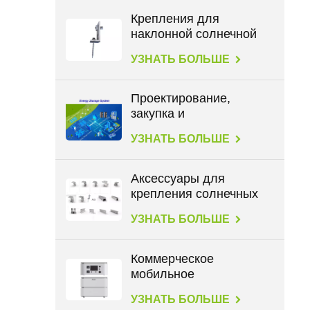
Крепления для
наклонной солнечной
крыши с L-образными
УЗНАТЬ БОЛЬШЕ
опорами
Проектирование,
закупка и
строительство в
УЗНАТЬ БОЛЬШЕ
энергетике
Аксессуары для
крепления солнечных
панелей на всех типах
УЗНАТЬ БОЛЬШЕ
крыш
Коммерческое
мобильное
хранилище данных
УЗНАТЬ БОЛЬШЕ
большой емкости 2,3