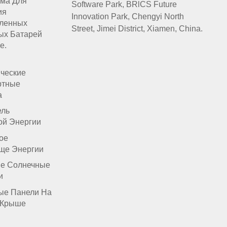
ма Для
Software Park, BRlCS Future
ия
Innovation Park, Chengyi North
ленных
Street, Jimei District, Xiamen, China.
ых Батарей
е.
ические
ртные
а
ель
ой Энергии
ое
ще Энергии
е Солнечные
и
ые Панели На
 Крыше