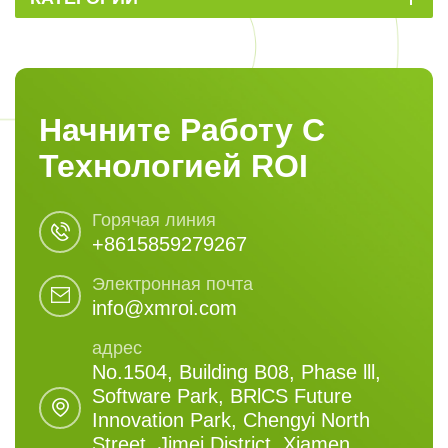
Начните Работу С
Технологией ROI
Горячая линия
+8615859279267
Электронная почта
info@xmroi.com
адрес
No.1504, Building B08, Phase lll,
Software Park, BRlCS Future
Innovation Park, Chengyi North
Street, Jimei District, Xiamen,