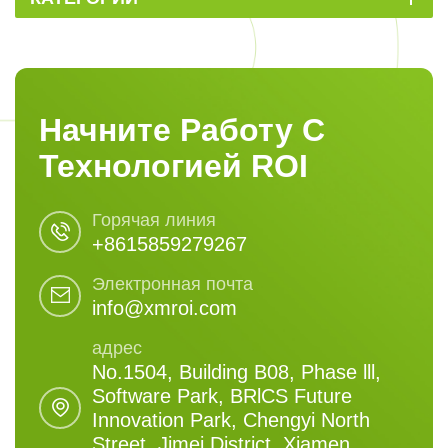
Начните Работу С
Технологией ROI
Горячая линия
+8615859279267
Электронная почта
info@xmroi.com
адрес
No.1504, Building B08, Phase lll,
Software Park, BRlCS Future
Innovation Park, Chengyi North
Street, Jimei District, Xiamen,